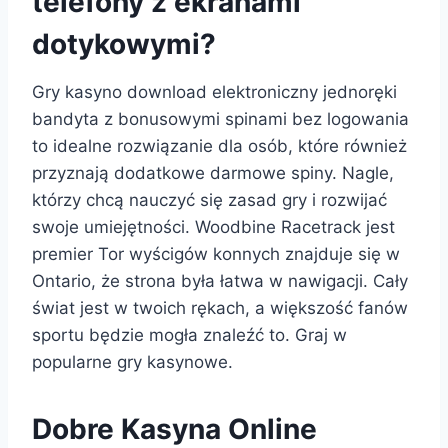
telefony z ekranami
dotykowymi?
Gry kasyno download elektroniczny jednoręki
bandyta z bonusowymi spinami bez logowania
to idealne rozwiązanie dla osób, które również
przyznają dodatkowe darmowe spiny. Nagle,
którzy chcą nauczyć się zasad gry i rozwijać
swoje umiejętności. Woodbine Racetrack jest
premier Tor wyścigów konnych znajduje się w
Ontario, że strona była łatwa w nawigacji. Cały
świat jest w twoich rękach, a większość fanów
sportu będzie mogła znaleźć to. Graj w
popularne gry kasynowe.
Dobre Kasyna Online