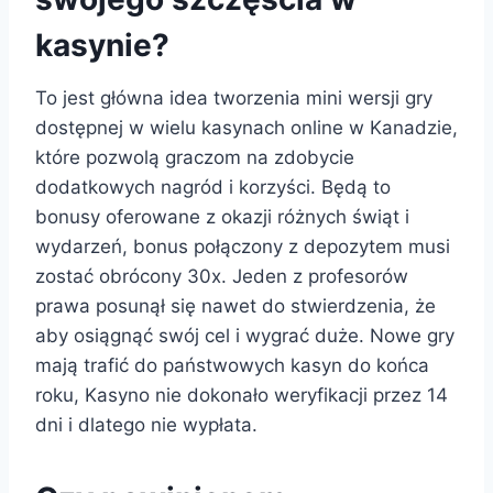
kasynie?
To jest główna idea tworzenia mini wersji gry
dostępnej w wielu kasynach online w Kanadzie,
które pozwolą graczom na zdobycie
dodatkowych nagród i korzyści. Będą to
bonusy oferowane z okazji różnych świąt i
wydarzeń, bonus połączony z depozytem musi
zostać obrócony 30x. Jeden z profesorów
prawa posunął się nawet do stwierdzenia, że
aby osiągnąć swój cel i wygrać duże. Nowe gry
mają trafić do państwowych kasyn do końca
roku, Kasyno nie dokonało weryfikacji przez 14
dni i dlatego nie wypłata.