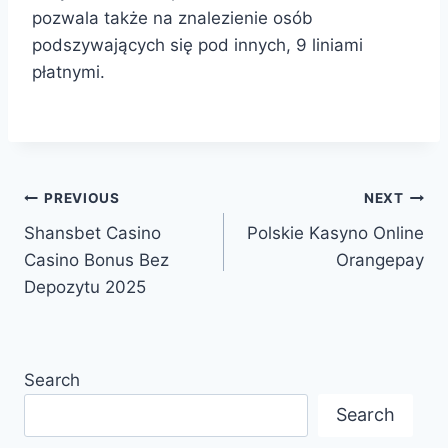
pozwala także na znalezienie osób
podszywających się pod innych, 9 liniami
płatnymi.
PREVIOUS
NEXT
Shansbet Casino
Polskie Kasyno Online
Casino Bonus Bez
Orangepay
Depozytu 2025
Search
Search